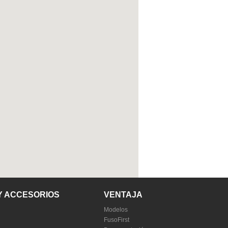
Y ACCESORIOS
VENTAJA
Modelos
FusoFirst