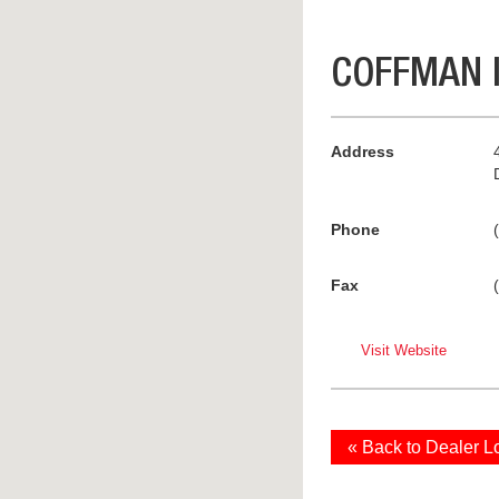
COFFMAN I
Address
Phone
Fax
Visit Website
« Back to Dealer L