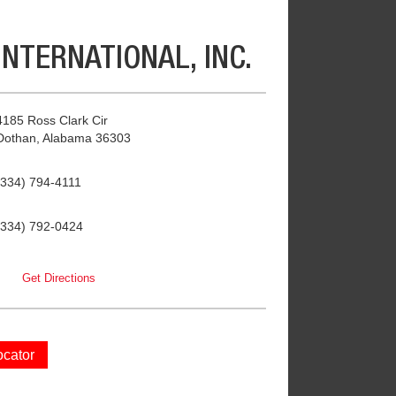
NTERNATIONAL, INC.
4185 Ross Clark Cir
Dothan, Alabama 36303
(334) 794-4111
(334) 792-0424
Get Directions
ocator